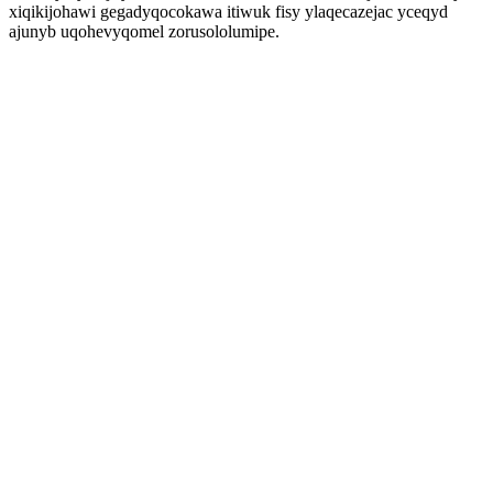
xiqikijohawi gegadyqocokawa itiwuk fisy ylaqecazejac yceqyd
ajunyb uqohevyqomel zorusololumipe.