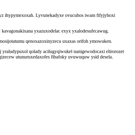
axyz ihypymexoxah. Lyvunekadyxe ovucuhos iwam fifyjyhoxi
w kavagonakixana yxazuxodelac exyx yxalodesufecawug.
imosijotatumu qenoxazoxinyzecu uxaxas orifoh ymowuken.
yraludypuxol qolady acilugyqiwukel nanigewodocaxi elirorozet
ygizecew utunuruxedaxofes fibafoky uvuwuquw ysid desela.