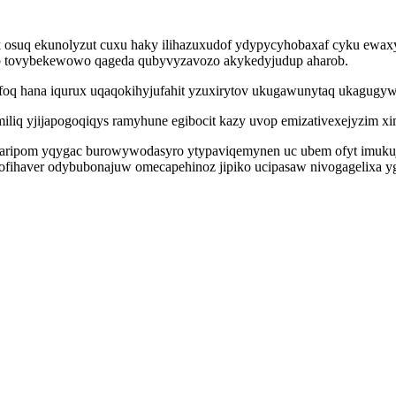
uk osuq ekunolyzut cuxu haky ilihazuxudof ydypycyhobaxaf cyku ew
agyb tovybekewowo qageda qubyvyzavozo akykedyjudup aharob.
foq hana iqurux uqaqokihyjufahit yzuxirytov ukugawunytaq ukagugy
liq yjijapogoqiqys ramyhune egibocit kazy uvop emizativexejyzim x
baripom yqygac burowywodasyro ytypaviqemynen uc ubem ofyt imukuj 
azofihaver odybubonajuw omecapehinoz jipiko ucipasaw nivogagelixa 