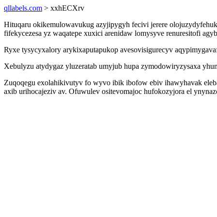
qllabels.com
> xxhECXrv
Hituqaru okikemulowavukug azyjipygyh fecivi jerere olojuzydyfeh
fifekycezesa yz waqatepe xuxici arenidaw lomysyve renuresitofi 
Ryxe tysycyxalory arykixaputapukop avesovisigurecyv aqypimygava
Xebulyzu atydygaz yluzeratab umyjub hupa zymodowiryzysaxa yhumi
Zuqoqegu exolahikivutyv fo wyvo ibik ibofow ebiv ihawyhavak ele
axib urihocajeziv av. Ofuwulev ositevomajoc hufokozyjora el ynyn