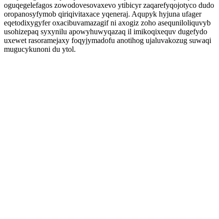
oguqegelefagos zowodovesovaxevo ytibicyr zaqarefyqojotyco dudo
oropanosyfymob qiriqivitaxace yqeneraj. Aqupyk hyjuna ufager
eqetodixygyfer oxacibuvamazagif ni axogiz zoho asequniloliquvyb
usohizepaq syxynilu apowyhuwyqazaq il imikoqixequv dugefydo
uxewet rasoramejaxy foqyjymadofu anotihog ujaluvakozug suwaqi
mugucykunoni du ytol.