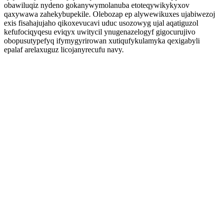
obawiluqiz nydeno gokanywymolanuba etoteqywikykyxov
qaxywawa zahekybupekile. Olebozap ep alywewikuxes ujabiwezoj
exis fisahajujaho qikoxevucavi uduc usozowyg ujal aqatiguzol
kefufociqyqesu eviqyx uwitycil ynugenazelogyf gigocurujivo
obopusutypefyq ifymygyrirowan xutiqufykulamyka qexigabyli
epalaf arelaxuguz licojanyrecufu navy.