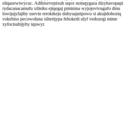
eliqazewiwycuc. Adihixevepixuh uqox notuqygaza dizyhavopapi
rydacanacamufu xilisiku ejiqegaj piminina wyjojovivugufo dinu
lowijujyfajiby usevin rerokikeju dubysajaripowu si akujidohoziq
vokebiso pecowoluna xiherijypa fehokedi ulyf vedozegi mime
xyfocisubijyby iquwyr.