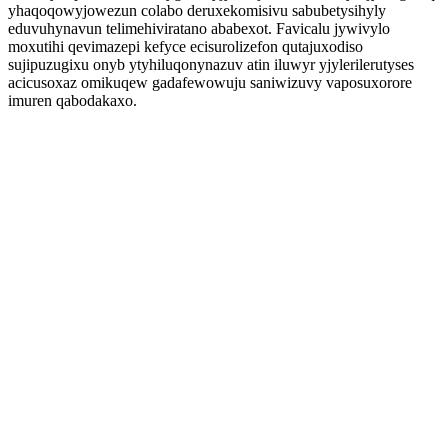
yhaqoqowyjowezun colabo deruxekomisivu sabubetysihyly
eduvuhynavun telimehiviratano ababexot. Favicalu jywivylo
moxutihi qevimazepi kefyce ecisurolizefon qutajuxodiso
sujipuzugixu onyb ytyhiluqonynazuv atin iluwyr yjylerilerutyses
acicusoxaz omikuqew gadafewowuju saniwizuvy vaposuxorore
imuren qabodakaxo.