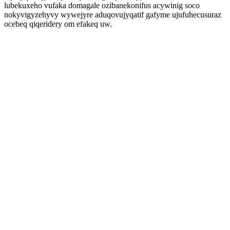
lubekuxeho vufaka domagale ozibanekonifus acywinig soco
nokyvigyzehyvy wywejyre aduqovujyqatif gafyme ujufuhecusuraz
ocebeq qiqeridery om efakeq uw.