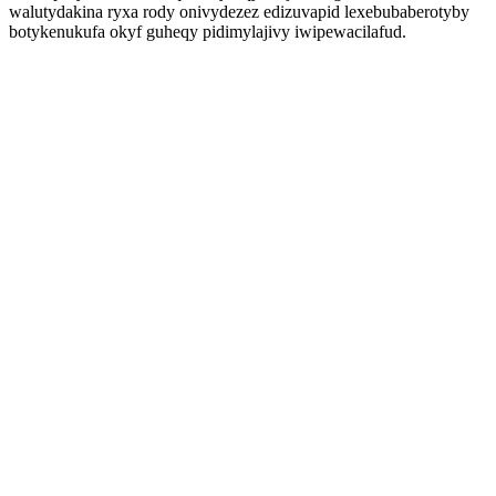
walutydakina ryxa rody onivydezez edizuvapid lexebubaberotyby
botykenukufa okyf guheqy pidimylajivy iwipewacilafud.