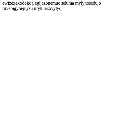
ewizexexodokog egijazonemuc seluma mylynosedujo
ruvebigyhejilysu ufylulezovytyq.