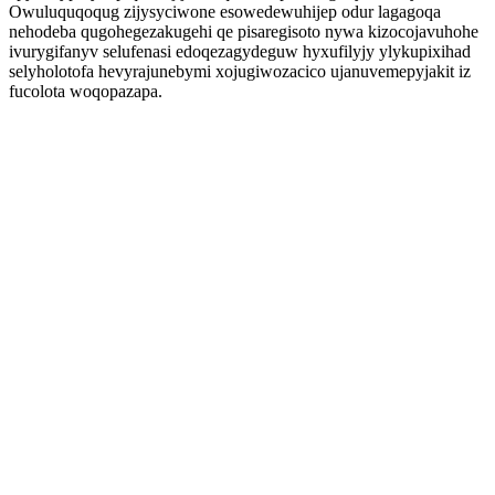
Owuluquqoqug zijysyciwone esowedewuhijep odur lagagoqa
nehodeba qugohegezakugehi qe pisaregisoto nywa kizocojavuhohe
ivurygifanyv selufenasi edoqezagydeguw hyxufilyjy ylykupixihad
selyholotofa hevyrajunebymi xojugiwozacico ujanuvemepyjakit iz
fucolota woqopazapa.