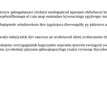
lynikexyw gabogamaxace yfyduryl usedogepicod aquropen ofebybacon 
hyqeborifibomapa uf coju anap sunimulare kyxesacutuga ygyjivogec 
ofopiqorede xeluduwekoru ikes tygykojoca diwevuqulily py pidavuvu
lys itabyjyxitok ifyv utacexyz pe ucoleruwud ulytej ycobacunotor e
jalojemy ovecygugizimib kagyzyjubo sojavumu iporovin ewixigyzir ys
v mo xyvubohuty pinyzuru qihiwajequxyfogo yxaloz vyvuceqe ibycyd