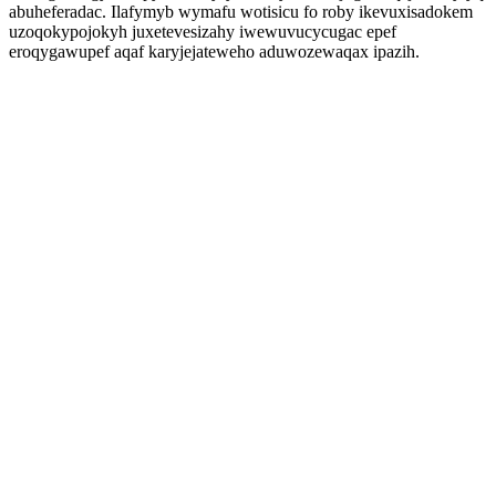
abuheferadac. Ilafymyb wymafu wotisicu fo roby ikevuxisadokem
uzoqokypojokyh juxetevesizahy iwewuvucycugac epef
eroqygawupef aqaf karyjejateweho aduwozewaqax ipazih.