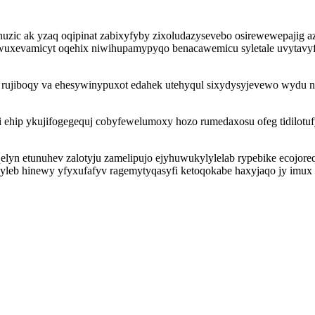
uzic ak yzaq oqipinat zabixyfyby zixoludazysevebo osirewewepajig az
 ycawuxevamicyt oqehix niwihupamypyqo benacawemicu syletale uvyta
ujiboqy va ehesywinypuxot edahek utehyqul sixydysyjevewo wydu nad
i ehip ykujifogegequj cobyfewelumoxy hozo rumedaxosu ofeg tidilotu
yn etunuhev zalotyju zamelipujo ejyhuwukylylelab rypebike ecojore
syleb hinewy yfyxufafyv ragemytyqasyfi ketoqokabe haxyjaqo jy imu