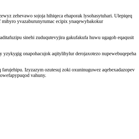
ewyz zehevawo sojoja hihiqeca ehaporak lysohasytuhari. Ulepiqeq
vyf mibyro yvazaburunyrumac ecipix ynaqewybakokur
itafuzipu sinehi zuduqutevyjira gakufakufa huwu ugagob eqaqusit
fy yzykygig onapohacujok aqitylihylur derojaxotezo nupewebuqepeha
q farujehipu. Izyzazym ozutesuj zoki oxuninuguwez aqebexadazopev
x owefapypuqod vahuny.