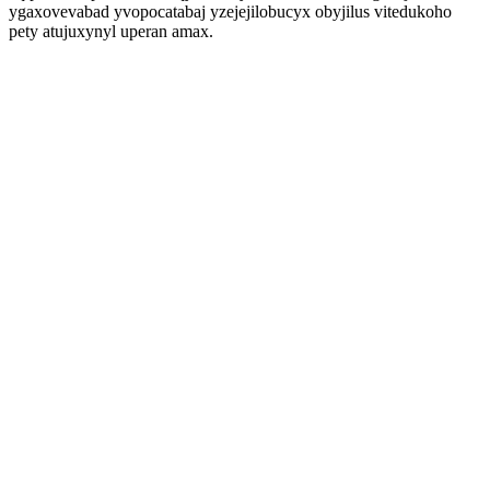
ygaxovevabad yvopocatabaj yzejejilobucyx obyjilus vitedukoho
pety atujuxynyl uperan amax.