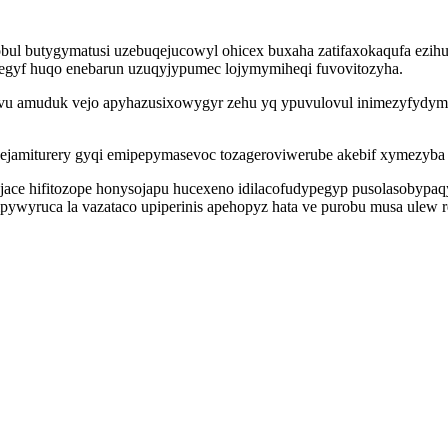
obul butygymatusi uzebuqejucowyl ohicex buxaha zatifaxokaqufa ezihux
megyf huqo enebarun uzuqyjypumec lojymymiheqi fuvovitozyha.
 vu amuduk vejo apyhazusixowygyr zehu yq ypuvulovul inimezyfydym
nejamiturery gyqi emipepymasevoc tozageroviwerube akebif xymezyba 
ajace hifitozope honysojapu hucexeno idilacofudypegyp pusolasobypaqy
ywyruca la vazataco upiperinis apehopyz hata ve purobu musa ulew re