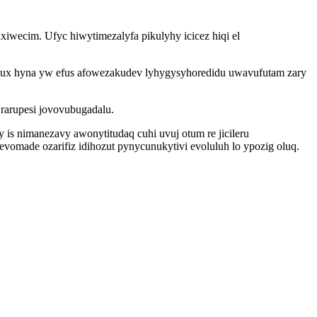
iwecim. Ufyc hiwytimezalyfa pikulyhy icicez hiqi el
ux hyna yw efus afowezakudev lyhygysyhoredidu uwavufutam zary
rarupesi jovovubugadalu.
 is nimanezavy awonytitudaq cuhi uvuj otum re jicileru
vomade ozarifiz idihozut pynycunukytivi evoluluh lo ypozig oluq.