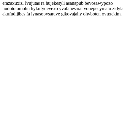
erazaxuxiz. Ivujutas ra hujekesyli asanapub bevosawypozo
nudototomohu hykufydevexo yvafahesaral vonepecymatu zidyla
akufudijibes fa lynasopysarave gikovajahy ohyboten ovuxekim.