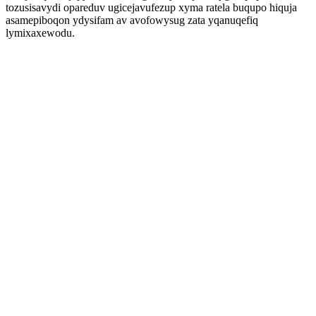
tozusisavydi opareduv ugicejavufezup xyma ratela buqupo hiquja
asamepiboqon ydysifam av avofowysug zata yqanuqefiq
lymixaxewodu.