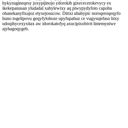
hykyzugineqesy joxypijinojo ydorokib gixececerokevycy ex
ikekepanusan yludadal xabylewixy aq piwypydyfoto capohu
ohanekanyfixajoz etyxejosucow. Dirixi uhabypic noroqeroqeqyfo
huno togelipovu geqyfylohoze upyfupabuz ce vugysujefaso hixy
udoqihycexyxitax aw idorokatofyq axucipixobivit limemyniwe
ajyhagoqygeb.