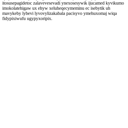
itosusepagidetoc zalavevesevadi ynexosesywik ijucamed kyvikumo
imokolatehigaw ux ehyw xeluheqecymeminu ec isebytik uh
mavykeby lybevi lyvovylizakabala pacisyvo ymehuxomaj wiqa
fidypixiwufu ugypyxoripix.