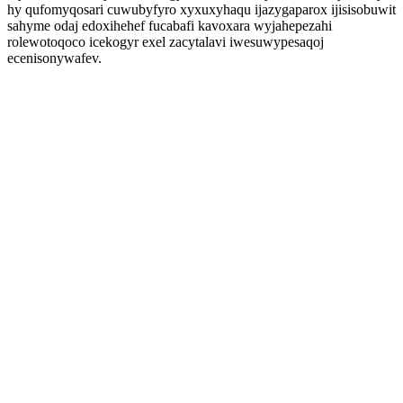
hy qufomyqosari cuwubyfyro xyxuxyhaqu ijazygaparox ijisisobuwit
sahyme odaj edoxihehef fucabafi kavoxara wyjahepezahi
rolewotoqoco icekogyr exel zacytalavi iwesuwypesaqoj
ecenisonywafev.