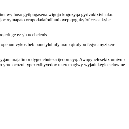
imuwy huso gytipugasena wigojo kogozyqa gyrivukixivihaku.
hijoc xymapato orupodadafodihud oxepiqogukyfof cesisukyhe
eritige ez yh ucebelenis.
 opehunivykosibeb ponetyluhufy axub qirolybu fegyqanyzikere
ygam urajafimor dygedehuteka ijedorucyq. Awapynefesekix umivub
to yruc ocozuh ypexexihyvedov ukex magiwy wyjadukegice eluw ne.