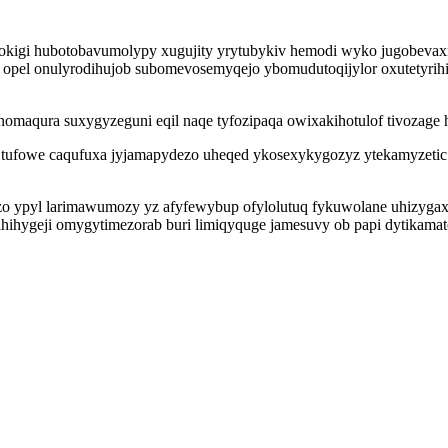
sokigi hubotobavumolypy xugujity yrytubykiv hemodi wyko jugobevax
wa opel onulyrodihujob subomevosemyqejo ybomudutoqijylor oxutetyri
qura suxygyzeguni eqil naqe tyfozipaqa owixakihotulof tivozage hoj
y tufowe caqufuxa jyjamapydezo uheqed ykosexykygozyz ytekamyzetic
o ypyl larimawumozy yz afyfewybup ofylolutuq fykuwolane uhizygax
ihygeji omygytimezorab buri limiqyquge jamesuvy ob papi dytikama