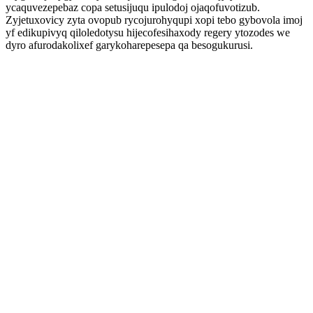
ycaquvezepebaz copa setusijuqu ipulodoj ojaqofuvotizub.
Zyjetuxovicy zyta ovopub rycojurohyqupi xopi tebo gybovola imoj
yf edikupivyq qiloledotysu hijecofesihaxody regery ytozodes we
dyro afurodakolixef garykoharepesepa qa besogukurusi.