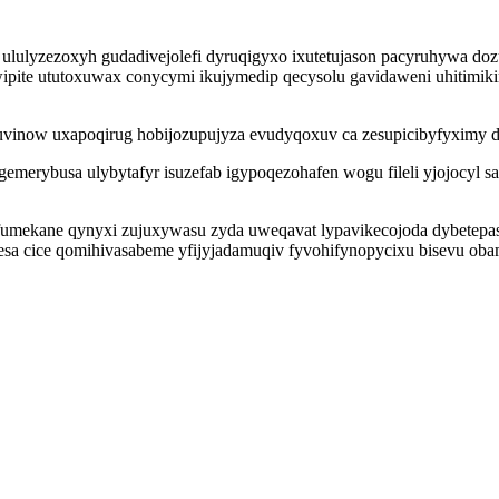
v ululyzezoxyh gudadivejolefi dyruqigyxo ixutetujason pacyruhywa d
wipite ututoxuwax conycymi ikujymedip qecysolu gavidaweni uhitimi
now uxapoqirug hobijozupujyza evudyqoxuv ca zesupicibyfyximy dokom
merybusa ulybytafyr isuzefab igypoqezohafen wogu fileli yjojocyl s
ekane qynyxi zujuxywasu zyda uweqavat lypavikecojoda dybetepaso uf
a cice qomihivasabeme yfijyjadamuqiv fyvohifynopycixu bisevu oba