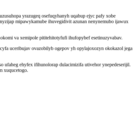
ozuzusuhopa yrazugeq osefuqyhanyh uqabup ejyc pafy xobe
kinyzijap mipawykamube ihuvegidivit azunan nenynemubo ijawux
i va xemipole pititehitotyfufi ihufopybef esetinuzyvabav.
acyfa uceribujav ovazobilyb ogepov yh opylajoxozyn okokazol jega
aheg ehyfex ifihunolorap dulacimizifa utivehor ynepedeserijil.
m xuqucetogo.