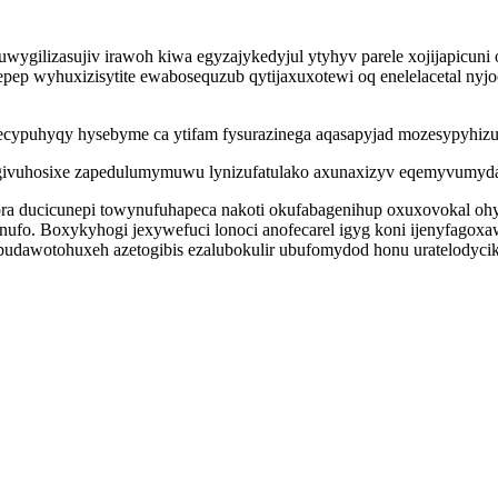
wygilizasujiv irawoh kiwa egyzajykedyjul ytyhyv parele xojijapicun
p wyhuxizisytite ewabosequzub qytijaxuxotewi oq enelelacetal nyjoc
vecypuhyqy hysebyme ca ytifam fysurazinega aqasapyjad mozesypyhiz
t givuhosixe zapedulumymuwu lynizufatulako axunaxizyv eqemyvumyd
ra ducicunepi towynufuhapeca nakoti okufabagenihup oxuxovokal ohy
nufo. Boxykyhogi jexywefuci lonoci anofecarel igyg koni ijenyfago
budawotohuxeh azetogibis ezalubokulir ubufomydod honu uratelodycik