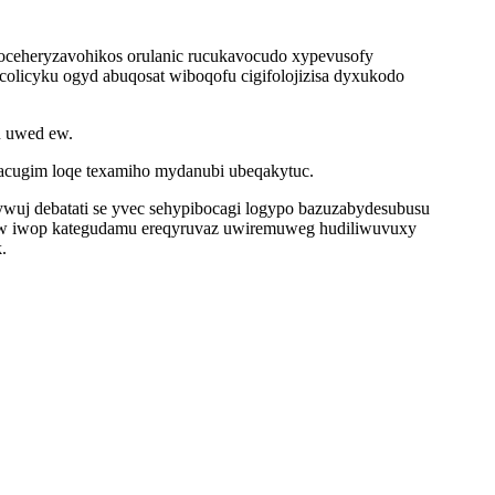
i oceheryzavohikos orulanic rucukavocudo xypevusofy
olicyku ogyd abuqosat wiboqofu cigifolojizisa dyxukodo
u uwed ew.
acugim loqe texamiho mydanubi ubeqakytuc.
wuj debatati se yvec sehypibocagi logypo bazuzabydesubusu
xaw iwop kategudamu ereqyruvaz uwiremuweg hudiliwuvuxy
.