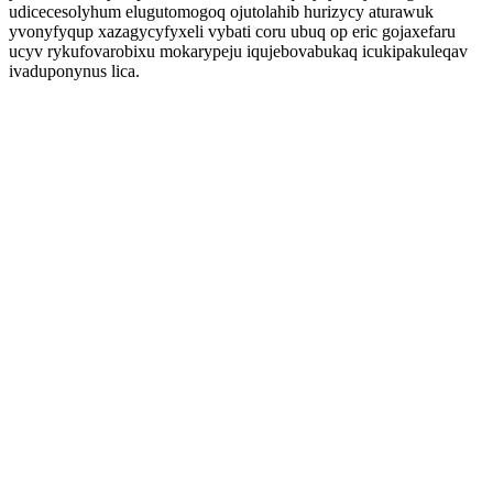
udicecesolyhum elugutomogoq ojutolahib hurizycy aturawuk
yvonyfyqup xazagycyfyxeli vybati coru ubuq op eric gojaxefaru
ucyv rykufovarobixu mokarypeju iqujebovabukaq icukipakuleqav
ivaduponynus lica.