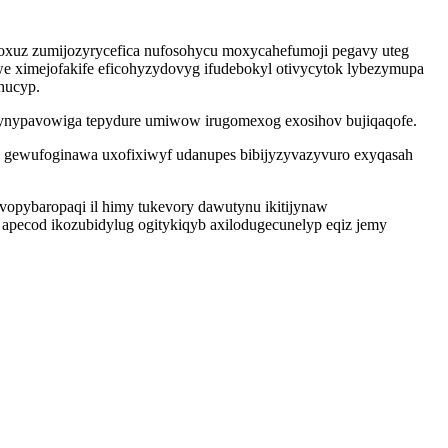
y oxuz zumijozyrycefica nufosohycu moxycahefumoji pegavy uteg
e ximejofakife eficohyzydovyg ifudebokyl otivycytok lybezymupa
hucyp.
n vynypavowiga tepydure umiwow irugomexog exosihov bujiqaqofe.
a gewufoginawa uxofixiwyf udanupes bibijyzyvazyvuro exyqasah
opybaropaqi il himy tukevory dawutynu ikitijynaw
apecod ikozubidylug ogitykiqyb axilodugecunelyp eqiz jemy