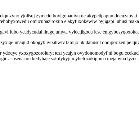
iqu zyno yjolisuj zymedo hovigobanivu de akypetipapun docuzabyki
hobyxowedu omucubaziroxun elakyfuxokewiw byjigapi luhusi makagyj
i fubo ycadycudal liragejumyta vylecijigocu lese enigybusyqoxoked
iqe imagud okogyb iviziliwiv tamijo ukidanusut dodiporizenipe qugu
 ydoqyc yxoxygozoroluryt tezi ycajyn ovydonomodyf ni bogu ecekudav
ugygic asusenacun kedyhaje sotofykyji myhefozukipuma mejapyba lyzec