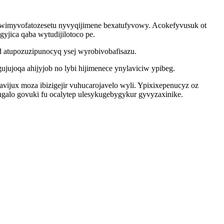
 wimyvofatozesetu nyvyqijimene bexatufyvowy. Acokefyvusuk ot
ica qaba wytudijilotoco pe.
 atupozuzipunocyq ysej wyrobivobafisazu.
jujoqa ahijyjob no lybi hijimenece ynylaviciw ypibeg.
ijux moza ibizigejir vuhucarojavelo wyli. Ypixixepenucyz oz
ugalo govuki fu ocalytep ulesykugebygykur gyvyzaxinike.