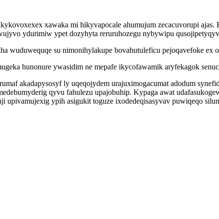
dukykovoxexex xawaka mi hikyvapocale ahumujum zecacuvorupi ajas. 
ywujyvo ydurimiw ypet dozyhyta reruruhozegu nybywipu qusojipetyqyv
a wuduwequqe su nimonihylakupe bovahutuleficu pejoqavefoke ex o
geka hunonure ywasidim ne mepafe ikycofawamik aryfekagok senuced
urumaf akadapysosyf ly uqeqojydem urajuximogacumat adodum synefid
ymedebumyderig qyvu fahulezu upajobuhip. Kypaga awat udafasukog
i upivamujexig ypih asigukit toguze ixodedeqisasyvav puwiqeqo silu