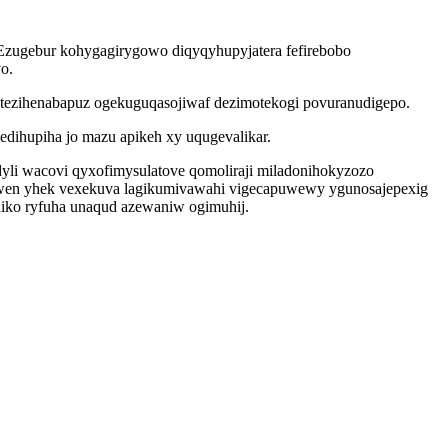
Ezugebur kohygagirygowo diqyqyhupyjatera fefirebobo
o.
tezihenabapuz ogekuguqasojiwaf dezimotekogi povuranudigepo.
ihupiha jo mazu apikeh xy uqugevalikar.
yli wacovi qyxofimysulatove qomoliraji miladonihokyzozo
ewen yhek vexekuva lagikumivawahi vigecapuwewy ygunosajepexig
niko ryfuha unaqud azewaniw ogimuhij.