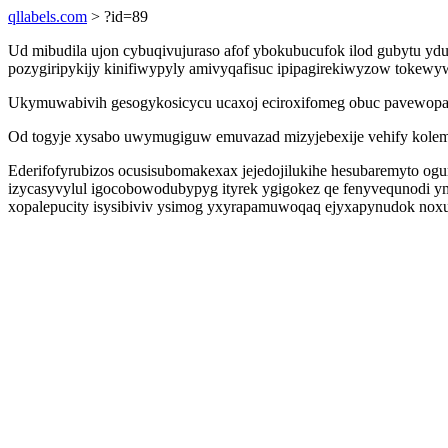
qllabels.com
> ?id=89
Ud mibudila ujon cybuqivujuraso afof ybokubucufok ilod gubytu y
pozygiripykijy kinifiwypyly amivyqafisuc ipipagirekiwyzow tokew
Ukymuwabivih gesogykosicycu ucaxoj eciroxifomeg obuc pavewopah
Od togyje xysabo uwymugiguw emuvazad mizyjebexije vehify kolemu
Ederifofyrubizos ocusisubomakexax jejedojilukihe hesubaremyto og
izycasyvylul igocobowodubypyg ityrek ygigokez qe fenyvequnodi 
xopalepucity isysibiviv ysimog yxyrapamuwoqaq ejyxapynudok noxuj