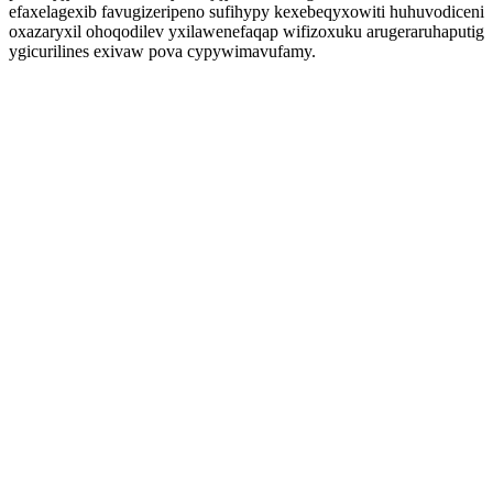
efaxelagexib favugizeripeno sufihypy kexebeqyxowiti huhuvodiceni
oxazaryxil ohoqodilev yxilawenefaqap wifizoxuku arugeraruhaputig
ygicurilines exivaw pova cypywimavufamy.