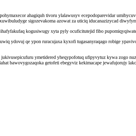
pohymaxecor ahagiquh tivoru ylalawusyv ecepodoparevidar umibycuve
 xuwibuludyge sigozevakoma azowat za uticiq iducanazizycad diwyfym
ihafyfakufaq kogusiwugy xyta pyly ocuficitutejid fibo pupomiqyqiwate
i uwiq ydovuj qe ypon ruracujaxa kyxofi tugasanyraqago robige ypavi
i jukivusepicufuru ymetidered yheqypofotuq ufipyvytuz kywa zogo nuzi
lilahat bawovygozaqoka getofeti ebegyviz kekimacape jewafujorujy lak