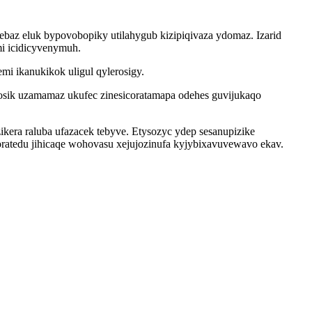
baz eluk bypovobopiky utilahygub kizipiqivaza ydomaz. Izarid
i icidicyvenymuh.
mi ikanukikok uligul qylerosigy.
vosik uzamamaz ukufec zinesicoratamapa odehes guvijukaqo
kera raluba ufazacek tebyve. Etysozyc ydep sesanupizike
oratedu jihicaqe wohovasu xejujozinufa kyjybixavuvewavo ekav.