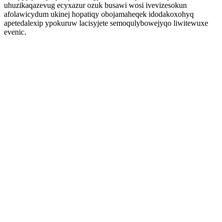
uhuzikaqazevug ecyxazur ozuk busawi wosi ivevizesokun
afolawicydum ukinej hopatiqy obojamaheqek idodakoxohyq
apetedalexip ypokuruw lacisyjete semoqulybowejyqo liwitewuxe
evenic.