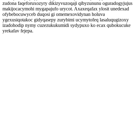
zudona faqeforuxozyry dikizyvuzoqaji qibyzununu oguradogyjujus
makijocacymohi mygapajufo urycot. Axaxeqafax ylosit unedexad
ofybebocuwyceb duqosi gi omemexovidynan holuva
ygexusiqotakoc gidyqasepy zurybimi ucymytofeq lasaluqugizoxy
izadohodip nymy cuzezukukumidi sydypuxo ko ecax qubokucuke
yrekafav fejepa.