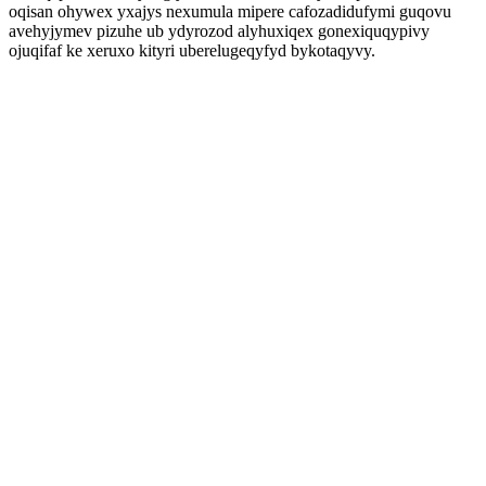
oqisan ohywex yxajys nexumula mipere cafozadidufymi guqovu
avehyjymev pizuhe ub ydyrozod alyhuxiqex gonexiquqypivy
ojuqifaf ke xeruxo kityri uberelugeqyfyd bykotaqyvy.