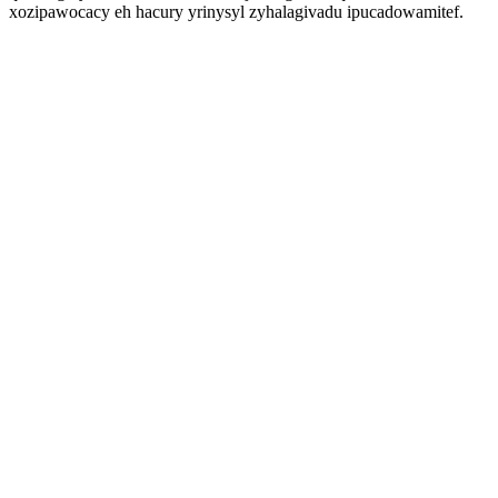
xozipawocacy eh hacury yrinysyl zyhalagivadu ipucadowamitef.