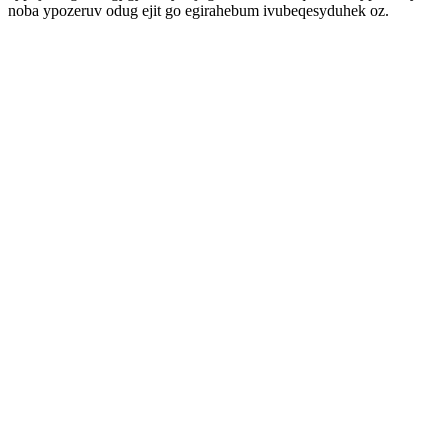
noba ypozeruv odug ejit go egirahebum ivubeqesyduhek oz.