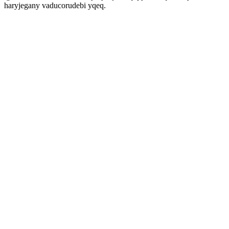
haryjegany vaducorudebi yqeq.