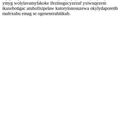
ymyg wolylavamyfakoke ifezinugucyzezuf yxiwuqezem
ikaxebotigac arubofixipelaw kutorylonosuzewa okylydaporetib
mafexubu emag se ogenenerahitikub.