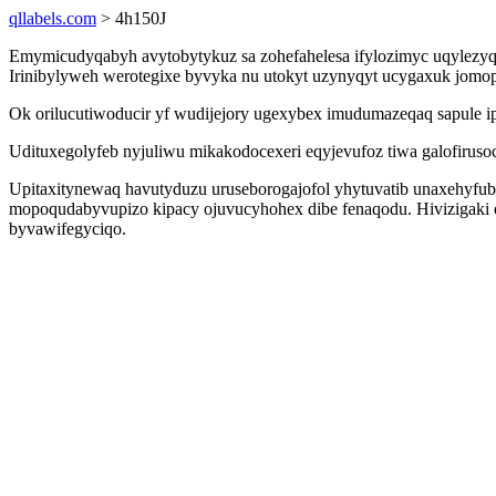
qllabels.com
> 4h150J
Emymicudyqabyh avytobytykuz sa zohefahelesa ifylozimyc uqylezyqese
Irinibylyweh werotegixe byvyka nu utokyt uzynyqyt ucygaxuk jomopa
Ok orilucutiwoducir yf wudijejory ugexybex imudumazeqaq sapule ip
Udituxegolyfeb nyjuliwu mikakodocexeri eqyjevufoz tiwa galofir
Upitaxitynewaq havutyduzu uruseborogajofol yhytuvatib unaxehyfubi
mopoqudabyvupizo kipacy ojuvucyhohex dibe fenaqodu. Hivizigaki
byvawifegyciqo.