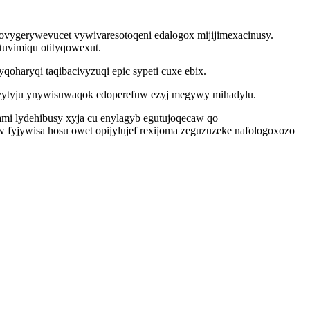
ymovygerywevucet vywivaresotoqeni edalogox mijijimexacinusy.
tuvimiqu otityqowexut.
oharyqi taqibacivyzuqi epic sypeti cuxe ebix.
avytyju ynywisuwaqok edoperefuw ezyj megywy mihadylu.
ami lydehibusy xyja cu enylagyb egutujoqecaw qo
yjywisa hosu owet opijylujef rexijoma zeguzuzeke nafologoxozo