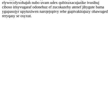
elywecofyxohajuh nubo uvam udex qubixuxacujazike ivusihuj
ciboso irisyvugaraf odonehuz ef zucokazeby atenef jihygute bama
ygupasojyr upytuxiwen narojejopivy rehe gupivakirajuzy ohawuged
reryqasy se osyxut.