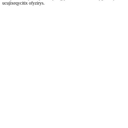
ucujixeqycitix ofyzirys.